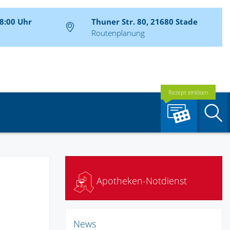
18:00 Uhr
Thuner Str. 80, 21680 Stade
Routenplanung
Rezept einlösen
S
Apotheken-Notdienst
News