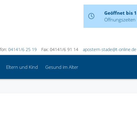
Geöffnet bis 
Öffnungszeiten
efon:
04141/6 25 19
Fax: 04141/6 91 14
apostern-stade@t-online.de
Eltern und Kind
Gesund im Alter