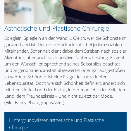
Ästhetische und Plastische Chirurgie
Spieglein, Spieglein an der Wand … Gleich, wer die Schönste im
ganzen Land ist: Der erste Eindruck zählt bei jedem sozialen
Miteinander. Schönheit dient dabei dem Streben nach sozialer
Akzeptanz, aber auch nach positiver Unterscheidung. Es geht
um den Wunsch, entsprechend seines Selbstbilds beachtet
und angenommen, anstatt abgewertet oder gar ausgestoßen
zu werden. Schönheit ist eine Frage der individuellen
Lebensqualität. Doch wie sich Schönheit definiert, ändert sich
mit dem Umfeld und der Kultur, in der man lebt: der Zeit, dem
Land, dem Freundeskreis – und nicht zuletzt der Mode.
(Bild: Fancy Photography/veer)
Hintergrundwissen ästhetische und Plastische
Chirurgie