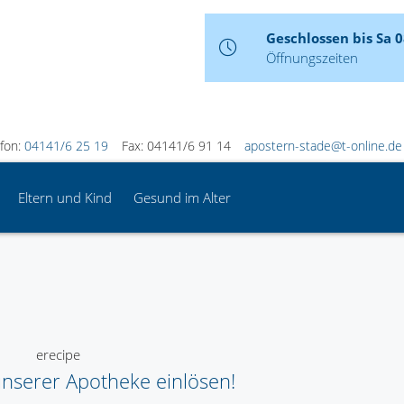
Geschlossen bis Sa 
Öffnungszeiten
efon:
04141/6 25 19
Fax: 04141/6 91 14
apostern-stade@t-online.de
Eltern und Kind
Gesund im Alter
n unserer Apotheke einlösen!