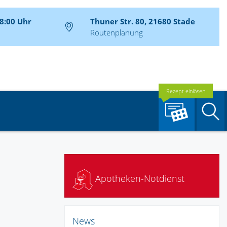
08:00 Uhr
Thuner Str. 80, 21680 Stade
Routenplanung
Rezept einlösen
S
Apotheken-Notdienst
News